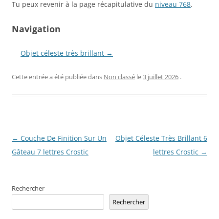
Tu peux revenir à la page récapitulative du
niveau 768
.
Navigation
Objet céleste très brillant →
Cette entrée a été publiée dans
Non classé
le
3 juillet 2026
.
Navigation
←
Couche De Finition Sur Un
Objet Céleste Très Brillant 6
des
Gâteau 7 lettres Crostic
lettres Crostic
→
articles
Rechercher
Rechercher