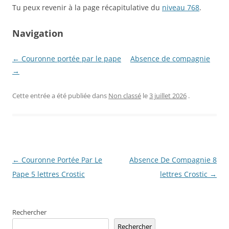
Tu peux revenir à la page récapitulative du
niveau 768
.
Navigation
← Couronne portée par le pape
Absence de compagnie
→
Cette entrée a été publiée dans
Non classé
le
3 juillet 2026
.
Navigation
←
Couronne Portée Par Le
Absence De Compagnie 8
des
Pape 5 lettres Crostic
lettres Crostic
→
articles
Rechercher
Rechercher