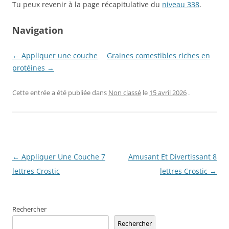
Tu peux revenir à la page récapitulative du
niveau 338
.
Navigation
← Appliquer une couche
Graines comestibles riches en
protéines →
Cette entrée a été publiée dans
Non classé
le
15 avril 2026
.
Navigation
←
Appliquer Une Couche 7
Amusant Et Divertissant 8
des
lettres Crostic
lettres Crostic
→
articles
Rechercher
Rechercher