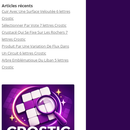
Articles récents
Cuir Avec Une Surface Veloutée 6 lettres
Crostic
Sélectionner Par Vote 7 lettres Crostic
Crustacé Qui Se Fixe Sur Les Rochers 7
lettres Crostic
Produit Par Une Variation De Flux Dans
Un Circuit 6 lettres Crostic
Arbre Emblématique Du Liban 5 lettres
Crostic