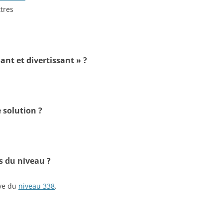
ttres
ant et divertissant » ?
 solution ?
s du niveau ?
ive du
niveau 338
.