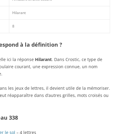
Hilarant
8
spond à la définition ?
le ici la réponse
Hilarant
. Dans Crostic, ce type de
abulaire courant, une expression connue, un nom
e.
s les jeux de lettres, il devient utile de la mémoriser.
ut réapparaître dans d’autres grilles, mots croisés ou
eau 338
r le sol
– 4 lettres