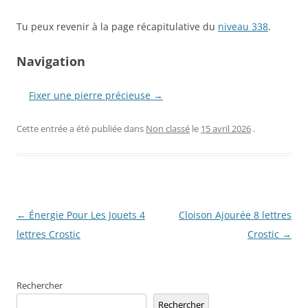
Tu peux revenir à la page récapitulative du
niveau 338
.
Navigation
Fixer une pierre précieuse →
Cette entrée a été publiée dans
Non classé
le
15 avril 2026
.
Navigation
←
Énergie Pour Les Jouets 4
Cloison Ajourée 8 lettres
des
lettres Crostic
Crostic
→
articles
Rechercher
Rechercher