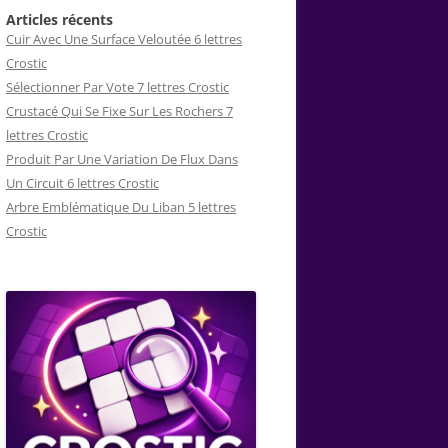
Articles récents
Cuir Avec Une Surface Veloutée 6 lettres
Crostic
Sélectionner Par Vote 7 lettres Crostic
Crustacé Qui Se Fixe Sur Les Rochers 7
lettres Crostic
Produit Par Une Variation De Flux Dans
Un Circuit 6 lettres Crostic
Arbre Emblématique Du Liban 5 lettres
Crostic