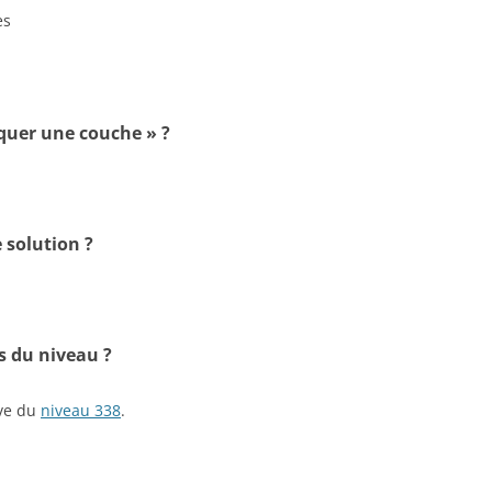
es
iquer une couche » ?
 solution ?
s du niveau ?
ive du
niveau 338
.